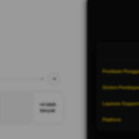
Penilaian Pengg
Sebelumnya
Berikutnya
Sistem Pembaya
Layanan Suppor
+4 lebih
banyak
Platform