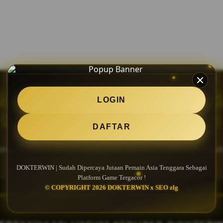
DIPERCAYA JUTAAN PEMAIN AS
LOGIN
PLATFORM GAME TERGACOR !
DAFTAR
yang dirancang khusus untuk Anda agar bisa menikmati peng
DOKTERWIN | Sudah Dipercaya Jutaan Pemain Asia Tenggara Sebagai
Platform Game Tergacor !
© COPYRIGHT 2026 DOKTERWIN x SEO zlg