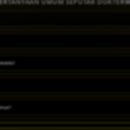
ERTANYAAN UMUM SEPUTAR DOKTER
e dan slot terpercaya se-Asia Tenggara, dengan pelaya
canggih serta bonus-bonus menggiurkan yang hadir setiap 
TERWIN?
 akses tautan resmi, daftar gratis, dan langsung mainkan
kami jamin maksimal untuk setiap member aktif!
inya?
profesional dan ramah siap membantu Anda 24 jam non