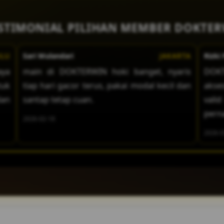
gar Anda kembali menikmati permainan dengan nyaman!
STIMONIAL PILIHAN MEMBER DOKTE
LU
Sari Wulandari
JAKARTA
Rizki
aya
main di DOKTERWIN hoki banget, nyaris
DOKT
tuk
tiap hari gacor terus, pakai modal kecil dan
akse
dan
santap tetap cuan.
vali
perna
2026-02-18
2026-0