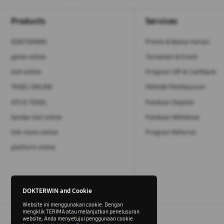
Footer Navigation
Products
Services
DOKTERWIN
Promo & Bonus Harian
game online
Turnamen & Event
slot online
Program VIP & Cashback
TOGEL ONLINE
Metode Pembayaran
SITUS TOGEL
Panduan Deposit
bandar slot online
Panduan Withdraw
link resmi online
Program Referral
platform online
close
DOKTERWIN and Cookie
Website ini menggunakan cookie. Dengan
mengklik TERIMA atau melanjutkan penelusuran
website, Anda menyetujui penggunaan cookie