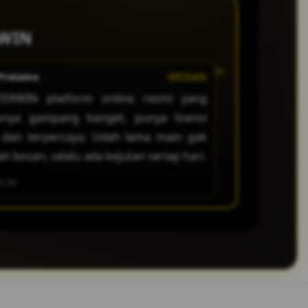
RWIN
 Pratama
MEDAN
ERWIN platform online resmi yang
snya gampang banget, punya lisensi
d dan terpercaya. Udah lama main gak
h bosan, selalu ada kejutan seriap hari.
3-30