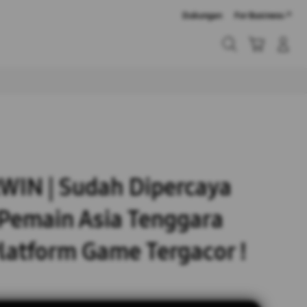
Dukungan
For Business
Cari
Troli
Login/Sign-Up
Cari
IN | Sudah Dipercaya
 Pemain Asia Tenggara
latform Game Tergacor !