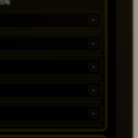
WIN
+
nan profesional dan ramah untuk semua
+
saat!
+
 game favoritmu.
+
+
stop via live chat maupun email. Kami