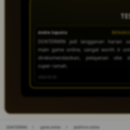
berkomitmen memberikan solusi cepat a
TE
Andre Saputra
BENGKU
DOKTERWIN jadi langganan harian s
main game online, sangat worth it un
direkomendasikan, pelayanan oke 
super ramah.
2026-02-05
DOKTERWIN
>
game online
>
platform online